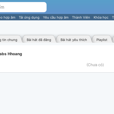
eo hợp âm
Tải ứng dụng
Yêu cầu hợp âm
Thành Viên
Khóa học
T
 tin chung
Bài hát đã đăng
Bài hát yêu thích
Playlist
Tabs Hhoang
(Chưa có)