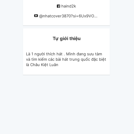
haind2k
@nhatcover3870?si=6Ux9VO9HEw1nTywV
Tự giới thiệu
Là 1 người thích hát . Mình đang sưu tàm
và tìm kiếm các bài hát trung quốc đặc biệt
là Châu Kiệt Luân