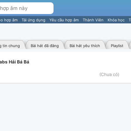
eo hợp âm
Tải ứng dụng
Yêu cầu hợp âm
Thành Viên
Khóa học
T
 tin chung
Bài hát đã đăng
Bài hát yêu thích
Playlist
Tabs Hải Bá Bá
(Chưa có)