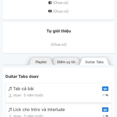
(Chưa có)
(Chưa có)
Tự giới thiệu
(Chưa có)
Playlist
Điểm uy tín
Guitar Tabs
Guitar Tabs doav
Tab cả bài
gp
doav
5 năm trước
0
Bài hát đã đăng
Bài hát yêu thích
Lick cho Intro và Interlude
gp
doav
5 năm trước
0