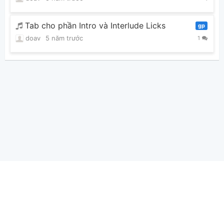
Tab cho phần Intro và Interlude Licks
gp
doav
5 năm trước
1
Thông tin chung
Hợp Âm Chuẩn Ⓒ 2026
Giới thiệu
|
Báo lỗi - Góp ý
|
Điều khoản
|
Quy định bản quyền
|
Hướng dẫn