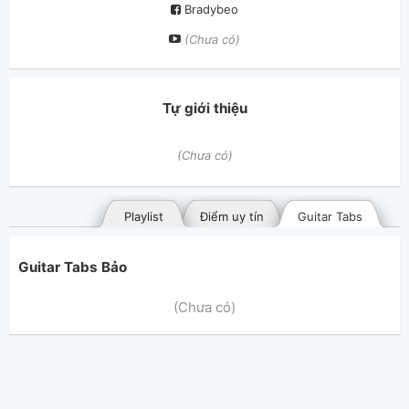
Bradybeo
(Chưa có)
Tự giới thiệu
(Chưa có)
Playlist
Điểm uy tín
Guitar Tabs
Guitar Tabs Bảo
(Chưa có)
Bài hát đã đăng
Bài hát yêu thích