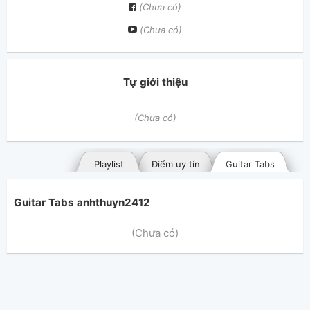
(Chưa có)
(Chưa có)
Tự giới thiệu
(Chưa có)
Playlist
Điểm uy tín
Guitar Tabs
Guitar Tabs anhthuyn2412
(Chưa có)
Bài hát đã đăng
Bài hát yêu thích