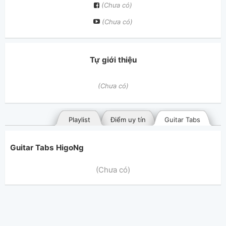
(Chưa có)
(Chưa có)
Tự giới thiệu
(Chưa có)
Playlist
Điểm uy tín
Guitar Tabs
Guitar Tabs HigoNg
(Chưa có)
Bài hát đã đăng
Bài hát yêu thích