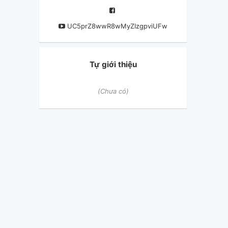
UC5prZ8wwR8wMyZIzgpviUFw
Tự giới thiệu
(Chưa có)