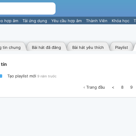
eo hợp âm
Tải ứng dụng
Yêu cầu hợp âm
Thành Viên
Khóa học
T
 tin chung
Bài hát đã đăng
Bài hát yêu thích
Playlist
tín
Tạo playlist mới
9 năm trước
‹ Trang đầu
<
8
9