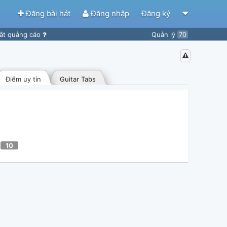
Đăng bài hát
Đăng nhập
Đăng ký
ắt quảng cáo
Quản lý
70
Điểm uy tín
Guitar Tabs
10