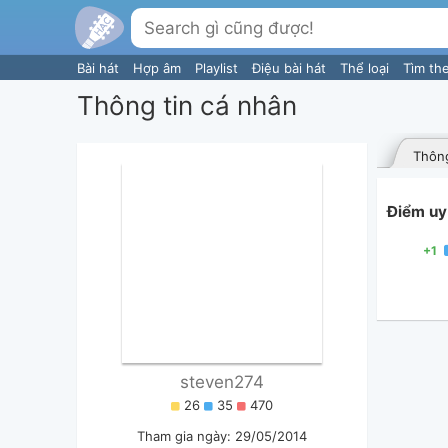
Bài hát
Hợp âm
Playlist
Điệu bài hát
Thể loại
Tìm th
Thông tin cá nhân
Thông
Điểm uy 
+1
steven274
26
35
470
Tham gia ngày: 29/05/2014