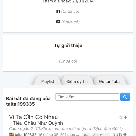
Tham gia ngày: 23/01/2014
(Chưa có)
(Chưa có)
Tự giới thiệu
(Chưa có)
Playlist
Điểm uy tín
Guitar Tabs
Bài hát đã đăng của
taitai199335
Vì Ta Cần Có Nhau
-
Tiêu Châu Như Quỳnh
Capo ngăn 2 [C].Khi xa anh em mới nhận ra [D]cô đơn Đời lạc lối [Bm]chẳng biết đi về đâu [Em] Để từ
9,219
Bài hát đã đăng
Bài hát yêu thích
taitai199335
,
16 tháng 05, 2014 lúc 06:01pm
Bm
C
D
Em