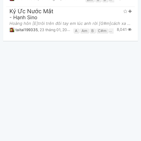
Ký Ức Nước Mắt
-
Hạnh Sino
Hoàng hôn [E]trôi trên đôi tay em lúc anh rời [G#m]cách xa e [C#m]mất rồi từng ngày [A]ấy bóng tối n
8,041
taitai199335
,
23 tháng 01, 2014 lúc 10:43am
A
Am
B
C#m
E
G#m
Thông tin chung