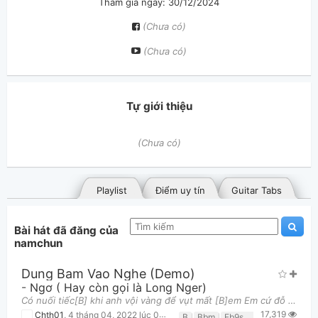
Tham gia ngày: 30/12/2024
(Chưa có)
(Chưa có)
Tự giới thiệu
(Chưa có)
Playlist
Điểm uy tín
Guitar Tabs
Bài hát đã đăng của
namchun
Dung Bam Vao Nghe (demo)
-
Ngơ ( Hay còn gọi là Long Nger)
Có nuối tiếc[B] khi anh vội vàng để vụt mất [B]em Em cứ đỗ tại duyên [Bbm]số cho anh được chạm vào
17,319
Bài hát đã đăng
Bài hát yêu thích
Chth01
,
4 tháng 04, 2022 lúc 04:25pm
B
Bbm
Eb9sus2