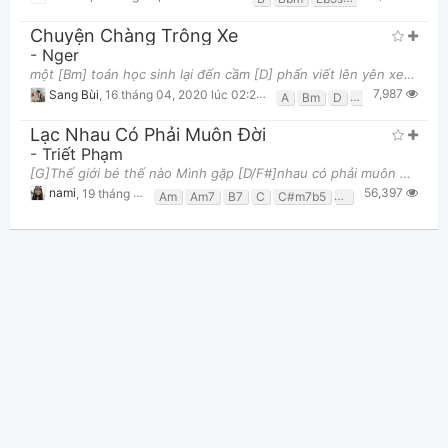
Chuyện Chàng Trông Xe
-
Nger
một [Bm] toán học sinh lại đến cầm [D] phấn viết lên yên xe 2[A] 4 25 biết khi nào xong “Xe[E] em
7,987
Sang Bùi
,
16 tháng 04, 2020 lúc 02:23pm
A
Bm
D
E
Lạc Nhau Có Phải Muôn Đời
-
Triết Phạm
Thông tin chung
[G]Thế giới bé thế nào Mình gặp [D/F#]nhau có phải muôn đời [E7]Ngày mà người mang đến một khúc [
56,397
nami
,
19 tháng 12, 2016 lúc 10:08pm
Am
Am7
B7
C
C#m7b5
D
D/f#
D7
E7