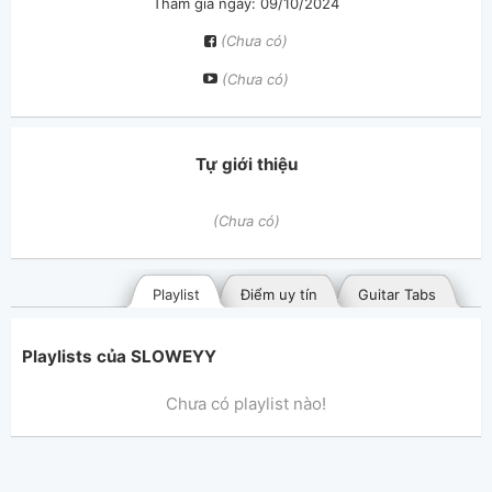
Tham gia ngày: 09/10/2024
(Chưa có)
(Chưa có)
Tự giới thiệu
(Chưa có)
Playlist
Điểm uy tín
Guitar Tabs
Playlists của SLOWEYY
Chưa có playlist nào!
Bài hát đã đăng
Bài hát yêu thích