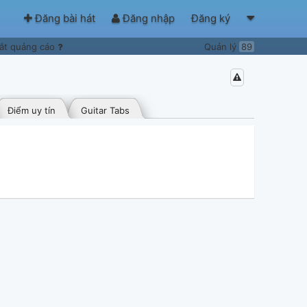
Đăng bài hát
Đăng nhập
Đăng ký
ắt quảng cáo
Quản lý
89
Điểm uy tín
Guitar Tabs