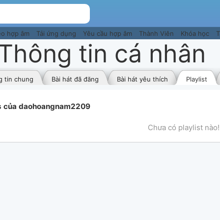
eo hợp âm
Tải ứng dụng
Yêu cầu hợp âm
Thành Viên
Khóa học
T
Thông tin cá nhân
 tin chung
Bài hát đã đăng
Bài hát yêu thích
Playlist
ts của daohoangnam2209
Chưa có playlist nào!