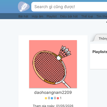
Bài hát
Hợp âm
Playlist
Điệu bài hát
Thể loại
Tìm th
Thông
Playlis
daohoangnam2209
0
0
1
Tham gia ngày: 01/05/2026