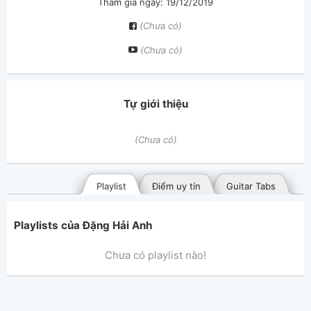
Tham gia ngày: 19/12/2019
(Chưa có)
(Chưa có)
Tự giới thiệu
(Chưa có)
Playlist
Điểm uy tín
Guitar Tabs
Playlists của Đặng Hải Anh
Chưa có playlist nào!
Bài hát đã đăng
Bài hát yêu thích