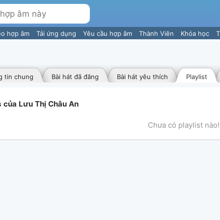
eo hợp âm
Tải ứng dụng
Yêu cầu hợp âm
Thành Viên
Khóa học
T
 tin chung
Bài hát đã đăng
Bài hát yêu thích
Playlist
s của Lưu Thị Châu An
Chưa có playlist nào!