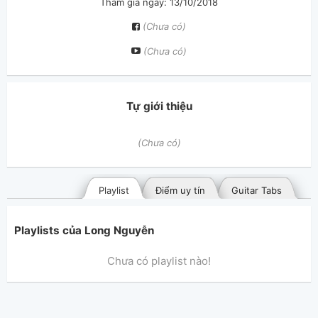
Tham gia ngày: 13/10/2018
(Chưa có)
(Chưa có)
Tự giới thiệu
(Chưa có)
Playlist
Điểm uy tín
Guitar Tabs
Playlists của Long Nguyễn
Chưa có playlist nào!
Bài hát đã đăng
Bài hát yêu thích