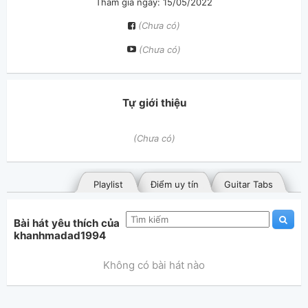
Tham gia ngày: 15/05/2022
(Chưa có)
(Chưa có)
Tự giới thiệu
(Chưa có)
Playlist
Điểm uy tín
Guitar Tabs
Bài hát yêu thích của
khanhmadad1994
Không có bài hát nào
Bài hát đã đăng
Bài hát yêu thích