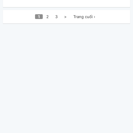
1
2
3
>
Trang cuối ›