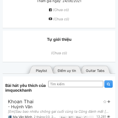
Tham gia ngày: 24/06/2021
(Chưa có)
(Chưa có)
Tự giới thiệu
(Chưa có)
Playlist
Điểm uy tín
Guitar Tabs
Bài hát yêu thích của
imquockhanh
Khoan Thai
-
Huỳnh Văn
[Em]Sau bao nhiêu chông gai cuối cùng ta Cũng đánh mất [Bm]nhau bởi khoảng cách ngày một xa Ngày m
13,281
Bài hát đã đăng
Bài hát yêu thích
Ma Văn Minh
,
2 tháng 03, 2021 lúc 06:30am
Am
B7
Bm
C
D
Em
G