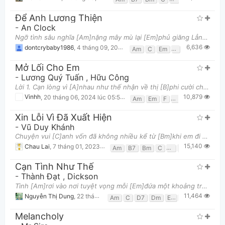
Để Anh Lương Thiện
-
An Clock
Ngỡ tình sâu nghĩa [Am]nặng mây mù lại [Em]phủ giăng Lẳng lặng reo rắc áp [F]đặt khiến tình [G]cảm
6,636
dontcrybaby1986
,
4 tháng 09, 2024 lúc 11:09am
Am
C
Em
F
G
Mở Lối Cho Em
-
Lương Quý Tuấn
,
Hữu Công
Thông tin chung
Lời 1. Cạn lòng vì [A]nhau như thế nhận về thị [B]phi cười chê Anh chẳng được [G#m]chút thoải mái
10,879
Vinhh
,
20 tháng 06, 2024 lúc 05:51pm
Am
Em
F
G
Xin Lỗi Vì Đã Xuất Hiện
-
Vũ Duy Khánh
Chuyện vui [C]anh vốn đã không nhiều kể từ [Bm]khi em đi Cuộc sống [Am]vẫn trải qua đơn [D]điệu chẳ
15,140
Chau Lai
,
7 tháng 01, 2023 lúc 10:30pm
Am
B7
Bm
C
D
Em
G
Cạn Tình Như Thế
-
Thành Đạt
,
Dickson
Tình [Am]rơi vào nơi tuyệt vọng mỗi [Em]đứa một khoảng trời rộng Bình [F]phong anh chỉ là tấm bia
11,464
Nguyễn Thị Dung
,
22 tháng 08, 2023 lúc 05:59am
Am
C
D7
Dm
E7
Em
F
G
Melancholy