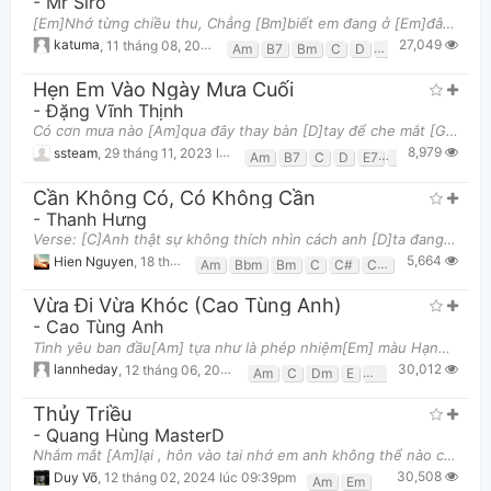
-
Mr Siro
[Em]Nhớ từng chiều thu, Chẳng [Bm]biết em đang ở [Em]đâu... Lòng ngổn [C]ngang những lo [D]âu ướt
27,049
katuma
,
11 tháng 08, 2013 lúc 02:03pm
Am
B7
Bm
C
D
Em
F#
G
Hẹn Em Vào Ngày Mưa Cuối
-
Đặng Vĩnh Thịnh
Có cơn mưa nào [Am]qua đây thay bàn [D]tay để che mắt [G]anh, không nhìn [C]thấy Hình bóng của [Am]
8,979
ssteam
,
29 tháng 11, 2023 lúc 09:59pm
Am
B7
C
D
E7
Em
G
Cần Không Có, Có Không Cần
-
Thanh Hưng
Verse: [C]Anh thật sự không thích nhìn cách anh [D]ta đang khiến em đau lòng [Bm]Nếu là anh sẽ kh
5,664
Hien Nguyen
,
18 tháng 11, 2020 lúc 09:17pm
Am
Bbm
Bm
C
C#
Cm
D
D#
Em
Vừa Đi Vừa Khóc (Cao Tùng Anh)
-
Cao Tùng Anh
Tình yêu ban đầu[Am] tựa như là phép nhiệm[Em] màu Hạnh phúc đơn sơ[F] là những chiếc ôm đầu[C] tiê
30,012
lannheday
,
12 tháng 06, 2014 lúc 10:47am
Am
C
Dm
E
Em
F
G
Thủy Triều
-
Quang Hùng MasterD
Nhắm mắt [Am]lại , hôn vào tai nhớ em anh không thể nào cai Cuốn lấy [Em]nhau như sóng dập dìu anh
30,508
Duy Võ
,
12 tháng 02, 2024 lúc 09:39pm
Am
Em