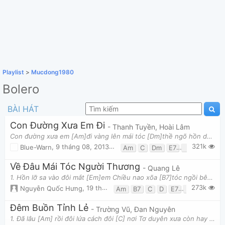
Playlist
>
Mucdong1980
Bolero
BÀI HÁT
Con Đường Xưa Em Đi
- Thanh Tuyền, Hoài Lâm
Con đường xưa em [Am]đi vàng lên mái tóc [Dm]thề ngõ hồn dâng tái [Am]tê Anh làm thơ vu [Dm]quy khá
321k
Blue-Warn
,
9 tháng 08, 2013 lúc 01:35am
Am
C
Dm
E7
F
G
Về Đâu Mái Tóc Người Thương
- Quang Lê
1. Hồn lỡ sa vào đôi mắt [Em]em Chiều nao xõa [B7]tóc ngồi bên [Em]rèm Thầm ước nhưng [D]nào đâu d
273k
Nguyễn Quốc Hưng
,
19 tháng 03, 2018 lúc 03:53pm
Am
B7
C
D
E7
Em
G
Đêm Buồn Tỉnh Lẻ
- Trường Vũ, Đan Nguyên
1. Đã lâu [Am] rồi đôi lứa cách đôi [C] nơi Tơ duyên xưa còn hay [Am] mất Mái trường [Dm] ơi em t