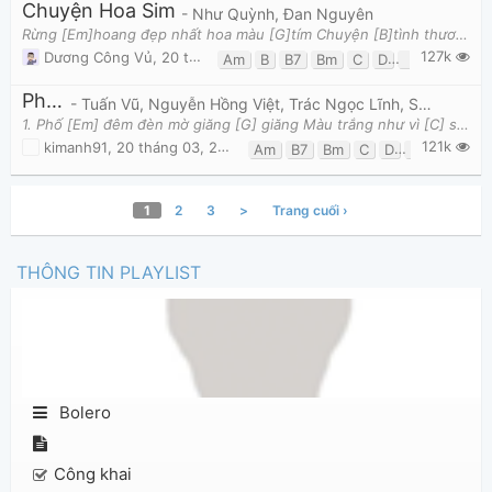
Chuyện Hoa Sim
- Như Quỳnh, Đan Nguyên
Rừng [Em]hoang đẹp nhất hoa màu [G]tím Chuyện [B]tình thương nhất chuyện hoa [Em]sim Có [G]người
127k
Dương Công Vủ
,
20 tháng 05, 2017 lúc 04:02pm
Am
B
B7
Bm
C
D
E7
Em
F
Phố Đêm
- Tuấn Vũ, Nguyễn Hồng Việt, Trác Ngọc Lĩnh, Sơn Tuyền, Đan Nguyên, Tâm Đoan, Nguyễn Hồng Việt
1. Phố [Em] đêm đèn mờ giăng [G] giăng Màu trắng như vì [C] sao gối [D] đầu ngủ [Em] yên Phố [Bm]
121k
kimanh91
,
20 tháng 03, 2018 lúc 12:40pm
Am
B7
Bm
C
D
Em
G
1
2
3
>
Trang cuối ›
THÔNG TIN PLAYLIST
Bolero
Công khai