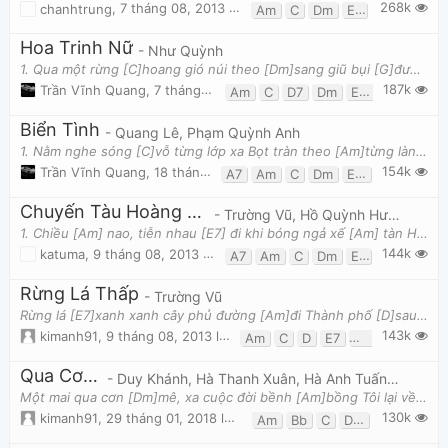
268k
chanhtrung
,
7 tháng 08, 2013 lúc 02:56pm
Am
C
Dm
E7
F
Hoa Trinh Nữ
- Như Quỳnh
1. Qua một rừng [C]hoang gió núi theo [Dm]sang giũ bụi [G]đường trên [C]vai Hái cây hoa [Am]dại lẻ l
187k
Trần Vĩnh Quang
,
7 tháng 08, 2013 lúc 02:14pm
Am
C
D7
Dm
Em
F
G
Biển Tình
- Quang Lê, Phạm Quỳnh Anh
1. Nằm nghe sóng [C]vỗ từng lớp xa Bọt tràn theo [Am]từng làn gió [Dm]đưa [C]Một vầng trăng [F]sán
154k
Trần Vĩnh Quang
,
18 tháng 01, 2018 lúc 04:58pm
A7
Am
C
Dm
Em
F
G7
Chuyến Tàu Hoàng Hôn
- Trường Vũ, Hồ Quỳnh Hương
1. Chiều [Am] nao, tiễn nhau [E7] đi khi bóng ngả xế [Am] tàn Hoàng [Dm] hôn đến đâu [G] đây màu tí
144k
katuma
,
9 tháng 08, 2013 lúc 06:11am
A7
Am
C
Dm
E7
F
G
Rừng Lá Thấp
- Trường Vũ
Rừng lá [E7]xanh xanh cây phủ đường [Am]đi Thành phố [D]sau lưng ôm mộng ước [Am]gì Tôi là người đ
143k
kimanh91
,
9 tháng 08, 2013 lúc 01:44pm
Am
C
D
E7
Em
G
Qua Cơn Mê
- Duy Khánh, Hà Thanh Xuân, Hà Anh Tuấn, Quang Thành
Một mai qua cơn [Dm]mê, xa cuộc đời bềnh [Am]bồng Tôi lại về bên [Dm]em, ngày gió mưa không [C]còn
130k
kimanh91
,
29 tháng 01, 2018 lúc 06:32am
Am
Bb
C
Dm
F