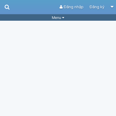
Đăng nhập
Đăng ký
Menu
Bài hát
Guitar Tabs
Playlist
Hợp âm
Điệu bài hát
Thể loại
Tìm theo hợp âm
Tải ứng dụng
Yêu cầu hợp âm
Thành Viên
Khóa học
Quản lý
51
Tắt quảng cáo