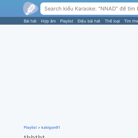
Bài hát
Hợp âm
Playlist
Điệu bài hát
Thể loại
Tìm th
Playlist
>
kabigon91
thhtht