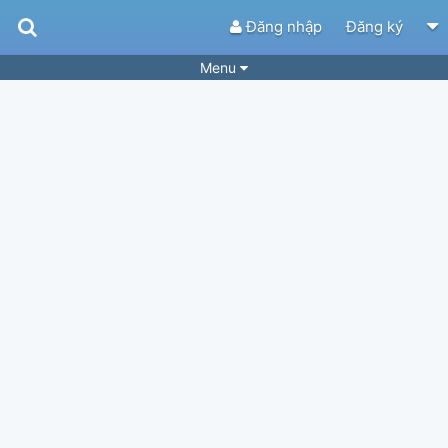
Đăng nhập
Đăng ký
Menu
Bài hát
Guitar Tabs
Playlist
Hợp âm
Điệu bài hát
Thể loại
Tìm theo hợp âm
Tải ứng dụng
Yêu cầu hợp âm
Thành Viên
Khóa học
Quản lý
51
Tắt quảng cáo