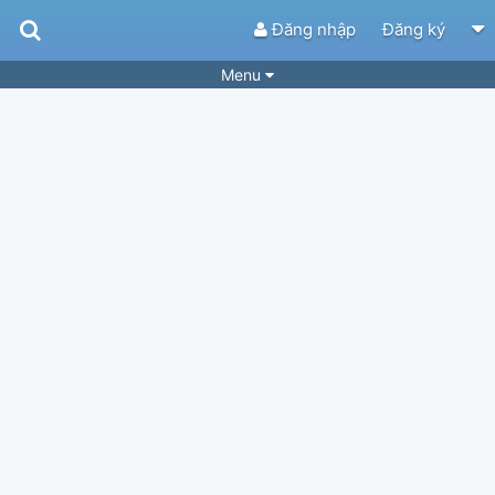
Đăng nhập
Đăng ký
Menu
Bài hát
Guitar Tabs
Playlist
Hợp âm
Điệu bài hát
Thể loại
Tìm theo hợp âm
Tải ứng dụng
Yêu cầu hợp âm
Thành Viên
Khóa học
Quản lý
78
Tắt quảng cáo