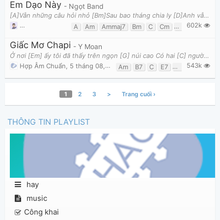
Em Dạo Này
- Ngọt Band
[A]Vẫn những câu hỏi nhỏ [Bm]Sau bao tháng chia ly [D]Anh vẫn thường thắc mắc [E]Khi anh không
602k
Dương Công Vủ
,
22 tháng 10, 2017 lúc 10:45pm
A
Am
Ammaj7
Bm
C
Cm
Cmaj7
D
E7
Giấc Mơ Chapi
- Y Moan
Ở nơi [Em] ấy tôi đã thấy trên ngọn [G] núi cao Có hai [C] người, chỉ có hai [B7] người yêu [Am] nh
543k
Hợp Âm Chuẩn
,
5 tháng 08, 2013 lúc 03:40pm
Am
B7
C
E7
Em
G
1
2
3
>
Trang cuối ›
THÔNG TIN PLAYLIST
hay
music
Công khai