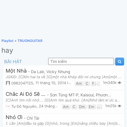
Playlist
>
TRUONGUITAR
hay
BÀI HÁT
Một Nhà
- Da Lab, Vicky Nhung
JGKiD: [C]Khi hai ta về [G]một nhà Khép đôi mi chung [Am]một giường Đôi khi mơ cùng [F]một giấc
1m340k
0982047125
,
11 tháng 10, 2014 lúc 01:34pm
Am
C
F
G
Chắc Ai Đó Sẽ Về
- Sơn Tùng MT-P, Kaisoul, Phương Ly
[C]Anh tìm nỗi nhớ…. [G]Anh tìm quá khứ. [Am]Nhớ lắm kí ức anh và [Em]em.... Trả lại [F]anh yêu th
1m25k
Tư Đô Nguyên
,
24 tháng 10, 2014 lúc 03:07pm
Am
C
Dm
Em
F
Fm
G
Nhỏ Ơi
- Chí Tài
1. Lần [Am]đầu ta gặp [G]nhỏ, trong [Em]nắng chiều bay [Am]bay Ngập[Am] ngừng ta hỏi [G]nhỏ, nhỏ [G