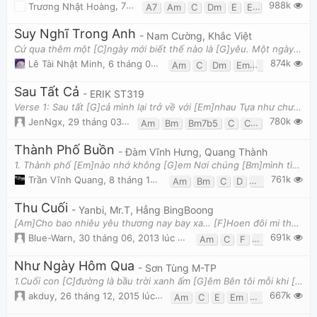
988k
Trương Nhật Hoàng
,
7 tháng 08, 2013 lúc 12:58pm
A7
Am
C
Dm
E
E7
Em
G
G
Suy Nghĩ Trong Anh
- Nam Cường, Khắc Việt
Cứ qua thêm một [C]ngày mới biết thế nào là [G]yêu. Một ngày trôi qua vội [Am]vã nhưng trong anh rấ
874k
Lê Tài Nhật Minh
,
6 tháng 08, 2013 lúc 12:12am
Am
C
Dm
Em
F
G
Sau Tất Cả
- ERIK ST319
Verse 1: Sau tất [G]cả mình lại trở về với [Em]nhau Tựa như chưa bắt [Am]đầu, tựa như ta vừa mới [
780k
JenNgx
,
29 tháng 03, 2017 lúc 10:31am
Am
Bm
Bm7b5
C
Cm
D
E
Em
Thành Phố Buồn
- Đàm Vĩnh Hưng, Quang Thành
1. Thành phố [Em]nào nhớ không [G]em Nơi chúng [Bm]mình tìm phút êm [Em]đềm Thành phố [G]nào vừa đ
761k
Trần Vĩnh Quang
,
8 tháng 12, 2016 lúc 09:10pm
Am
Bm
C
D
Em
G
Thu Cuối
- Yanbi, Mr.T, Hẳng BingBoong
[Am]Cho bao nhiêu yêu thương nay bay xa… [F]Hoen đôi mi thu đưa em qua… Đã [C]từng ngọt ngào giờ n
691k
Blue-Warn
,
30 tháng 06, 2013 lúc 10:04am
Am
C
F
G
Như Ngày Hôm Qua
- Sơn Tùng M-TP
1.Cuối con [C]đường là bầu trời xanh ấm [G]êm Bên tôi mỗi khi [Am]buồn lặng lẽ xóa tan âu [Em]lo G
667k
akduy
,
26 tháng 12, 2015 lúc 11:37am
Am
C
E
Em
F
G