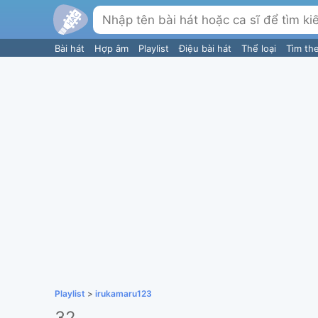
Bài hát
Hợp âm
Playlist
Điệu bài hát
Thể loại
Tìm th
Playlist
>
irukamaru123
32