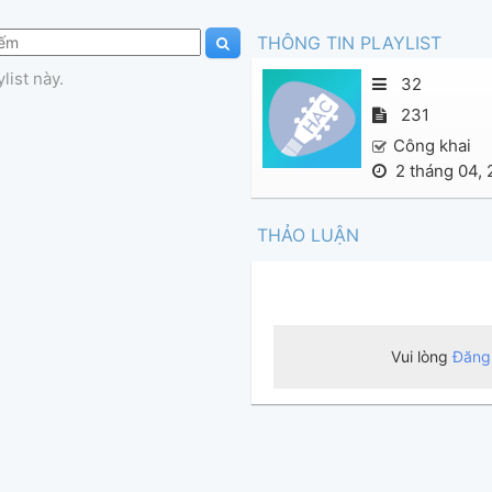
THÔNG TIN PLAYLIST
list này.
32
231
Công khai
2 tháng 04,
THẢO LUẬN