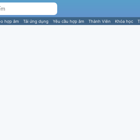
eo hợp âm
Tải ứng dụng
Yêu cầu hợp âm
Thành Viên
Khóa học
T