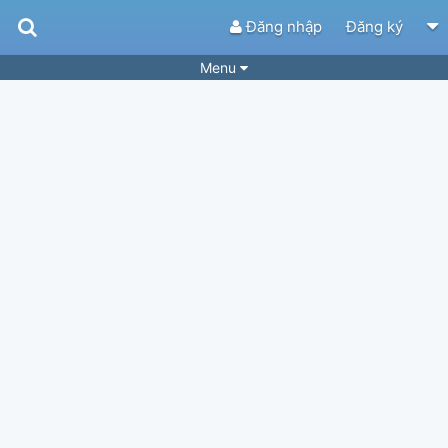
Đăng nhập
Đăng ký
Menu
Bài hát
Guitar Tabs
Playlist
Hợp âm
Điệu bài hát
Thể loại
Tìm theo hợp âm
Tải ứng dụng
Yêu cầu hợp âm
Thành Viên
Khóa học
Quản lý
66
Tắt quảng cáo