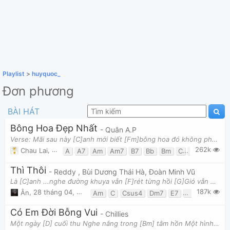
Playlist
>
huyquoc_
Đơn phương
BÀI HÁT
Bông Hoa Đẹp Nhất
- Quân A.P
Verse: Mãi sau này [C]anh mới biết [Fm]bông hoa đó không phải [C]của anh [Fm] Chẳng qua là anh [A
262k
Chau Lai
,
7 tháng 09, 2020 lúc 09:23pm
A
A7
Am
Am7
B7
Bb
Bm
C
C7
D
D7
Thì Thôi
- Reddy , Bùi Dương Thái Hà, Đoàn Minh Vũ
Là [C]anh ...nghe đường khuya vẫn [F]rét từng hồi [G]Gió vẫn hát ngàn lời chuyện yêu vẫn [Csus4]
187k
Ân
,
28 tháng 04, 2018 lúc 05:46pm
Am
C
Csus4
Dm7
E7
Em
F
G
G
Có Em Đời Bỗng Vui
- Chillies
Một ngày [D] cuối thu Nghe nắng trong [Bm] tâm hồn Một hình [Em] bóng ai kia gọi mời Một [G] trá