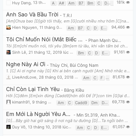
181k
Huy Dang
,
13 tháng 01, 2020 lúc 03:18am
A
A#
Am
B7
Bm
C
D
Em
F
F#
Ánh Sao Và Bầu Trời
- T.R.I
[Am]Chưa bao [D]giờ tôi thấy, em [G]cười nhiều như hôm [C]nay [Am]Chưa bao [B7]giờ
94,466
Hien Nguyen
,
11 tháng 09, 2021 lúc 09:21am
Am
B7
C
D
E7
Em
G
Tôi Chỉ Muốn Nói (Mắt Biếc OST)
- Phan Mạnh Quỳnh
Tôi [Em]chỉ muốn nói, tôi yêu [Bm]em từ lâu, khi vẫn tấm bé chưa một [Em]lần biết sầu, đôi mắt d
91,161
Sinh Lê
,
21 tháng 12, 2019 lúc 10:18am
Bm
C
D
Em
G
Nghe Này Ai Ơi
- Thùy Chi, Bùi Công Nam
1. [C] Ai ơi nghe này [G] Khi ai bên cạnh người [Am] Nhớ nhắc em ngủ sớm mỗi đêm [F] Đánh thức e
81,678
LiveAndLove
,
28 tháng 03, 2018 lúc 03:27pm
Am
C
F
G
Chỉ Còn Lại Tình Yêu
- Bằng Kiều
Hỡi [C]đêm [Em]xin đừng [Cadd9]hờn dỗi Để [F]con tim [G]lại đầy bóng tối muộn [Cadd9]phiền Và [F]c
69,778
kimanh91
,
9 tháng 08, 2013 lúc 12:11pm
Am
C
Cadd9
Dm
Dm7
E7
Em
F
Em Mới Là Người Yêu Anh
- Min St.319, Anh Khang
[G]...Bây giờ hai giờ sáng ở nơi ngã tư đường [D]...Ta ngồi bên cạnh nhau lặng im ngắm phố phường
61,057
Duy Võ
,
13 tháng 10, 2018 lúc 05:18am
Am
C
D
Em
G