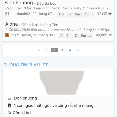
Đơn Phương
- Đào Bá Lộc
Capo ngăn 3 Vài [Em]dòng nhật kí, tôi có một [Bm]người tôi thầm thương [Em] Nhưng [C]tình này chỉ [D
57,961
phuthanh93
,
29 tháng 07, 2015 lúc 07:23pm
Am
B7
Bm
C
D
Em
G
Aloha
- Đông Nhi, Hoàng Tôn
1. Có đôi [D]khi tình em thờ ơ em nào [F#m]biết Lòng lạnh [G]giá với những ước [A]muốn sao mỏng [D
49,568
Phạm Quỳnh
,
28 tháng 03, 2023 lúc 11:28pm
A
Bm
D
Em
F#m
G
<
1
2
3
4
>
THÔNG TIN PLAYLIST
Đơn phương
1 cảm giác thật ngốc và cũng rất nhẹ nhàng
Công khai