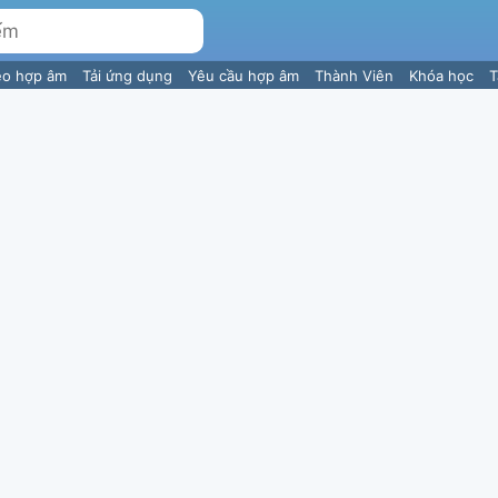
eo hợp âm
Tải ứng dụng
Yêu cầu hợp âm
Thành Viên
Khóa học
T