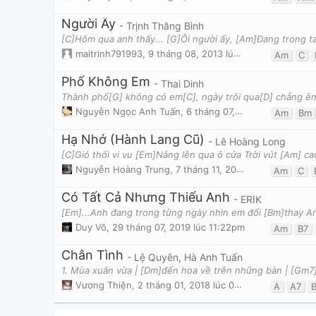
Người Ấy
- Trịnh Thăng Bình
maitrinh791993
,
9 tháng 08, 2013 lúc 02:43pm
Am
C
Phố Không Em
- Thai Dinh
Nguyễn Ngọc Anh Tuấn
,
6 tháng 07, 2016 lúc 09:39pm
Am
Bm
Hạ Nhớ (Hành Lang Cũ)
- Lê Hoàng Long
Nguyễn Hoàng Trung
,
7 tháng 11, 2019 lúc 10:30pm
Am
C
Có Tất Cả Nhưng Thiếu Anh
- ERIK
Duy Võ
,
29 tháng 07, 2019 lúc 11:22pm
Am
B7
Chân Tình
- Lệ Quyên, Hà Anh Tuấn
Vương Thiện
,
2 tháng 01, 2018 lúc 07:23am
A
A7