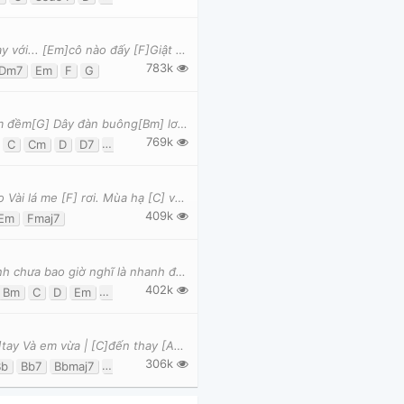
[C]Hôm qua anh thấy... [G]Ôi người ấy, [Am]Đang trong tay với... [Em]cô nào đấy [F]Giật mình nhận
783k
Dm7
Em
F
G
Thành phố[G] không có em[C], ngày trôi qua[D] chẳng êm đềm[G] Dây đàn buông[Bm] lơi chẳng còn cất l
769k
C
Cm
D
D7
E
E7
Em
G
G7
[C]Gió thổi vi vu [Em]Nắng lên qua ô cửa Trời vút [Am] cao Vài lá me [F] rơi. Mùa hạ [C] về tr
409k
Em
Fmaj7
[Em]...Anh đang trong từng ngày nhìn em đổi [Bm]thay Anh chưa bao giờ nghĩ là nhanh đến [C]vậy Có
402k
Bm
C
D
Em
F#m7b5
G
1. Mùa xuân vừa | [Dm]đến hoa về trên những bàn | [Gm7]tay Và em vừa | [C]đến thay [A7]màu áo mới v
306k
Bb
Bb7
Bbmaj7
Bdim
C
C7
Dm
E7
F
Fmaj7
G
Gm
Gm6