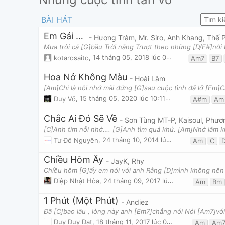
BÀI HÁT
Em Gái Mưa
kotarosaito
,
14 tháng 05, 2018 lúc 04:15am
Am7
B7
Hoa Nở Không Màu
- Hoài Lâm
Duy Võ
,
15 tháng 05, 2020 lúc 10:11pm
A#m
Am
Chắc Ai Đó Sẽ Về
- Sơn Tùng MT-P, Kaisoul, Phươ
Tư Đô Nguyên
,
24 tháng 10, 2014 lúc 03:07pm
Am
C
Chiều Hôm Ấy
- JayK, Rhy
Diệp Nhật Hòa
,
24 tháng 09, 2017 lúc 12:34am
Am
Bm
1 Phút (Một Phút)
- Andiez
Duy Duy Dat
,
18 tháng 11, 2017 lúc 03:47pm
Am
Am