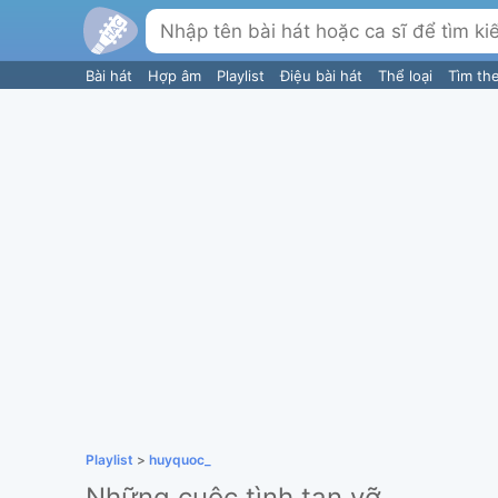
Bài hát
Hợp âm
Playlist
Điệu bài hát
Thể loại
Tìm th
Playlist
>
huyquoc_
Những cuộc tình tan vỡ