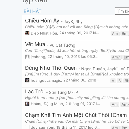
BÀI HÁT
Chiều Hôm Ấy
- JayK, Rhy
Diệp Nhật Hòa
,
24 tháng 09, 2017 lúc 12:34am
Am
Bm
Vết Mưa
- Vũ Cát Tường
jcphong
,
22 tháng 10, 2013 lúc 05:34am
Am7
Bm
Đừng Như Thói Quen
- Ngọc Duyên, JayKii, Vũ
hoangducsmagic
,
22 tháng 06, 2018 lúc 03:21pm
A
B
B
Lạc Trôi
- Sơn Tùng M-TP
Hoàng Đặng Minh
,
2 tháng 01, 2017 lúc 03:28am
Am
Am
duy_sau_rom
,
18 tháng 11, 2017 lúc 01:58pm
Am
Bm