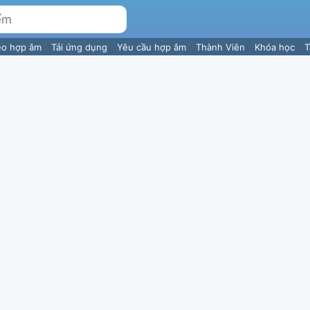
eo hợp âm
Tải ứng dụng
Yêu cầu hợp âm
Thành Viên
Khóa học
T