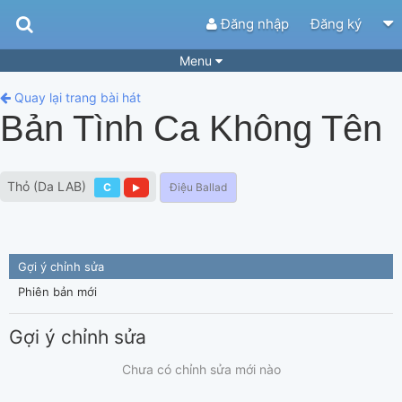
Đăng nhập
Đăng ký
Menu
Bài hát
Guitar Tabs
Quay lại trang bài hát
Bản Tình Ca Không Tên
Playlist
Hợp âm
Điệu bài hát
Thể loại
Thỏ (Da LAB)
C
Điệu Ballad
Tìm theo hợp âm
Tải ứng dụng
Yêu cầu hợp âm
Thành Viên
Gợi ý chỉnh sửa
Khóa học
Quản lý
66
Phiên bản mới
Tắt quảng cáo
Gợi ý chỉnh sửa
Chưa có chỉnh sửa mới nào