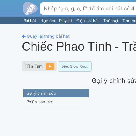
Bài hát
Hợp âm
Playlist
Điệu bài hát
Thể loại
Tìm th
Quay lại trang bài hát
Chiếc Phao Tình - T
Trần Tâm
Điệu Slow Rock
Gợi ý chỉnh sử
Gợi ý chỉnh sửa
Phiên bản mới