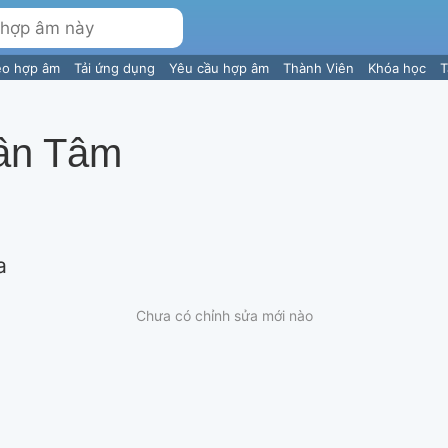
eo hợp âm
Tải ứng dụng
Yêu cầu hợp âm
Thành Viên
Khóa học
T
rần Tâm
a
Chưa có chỉnh sửa mới nào