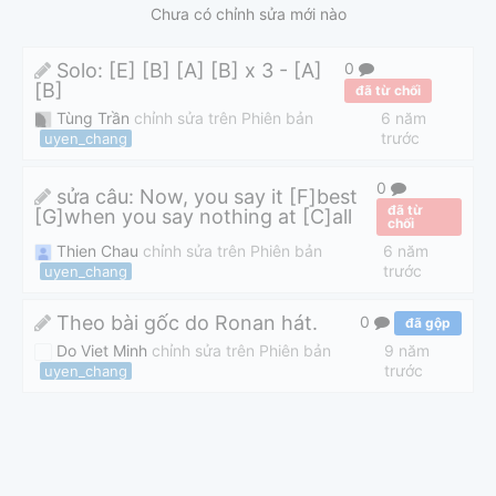
Chưa có chỉnh sửa mới nào
Solo: [E] [B] [A] [B] x 3 - [A]
0
[B]
đã từ chối
Tùng Trần
chỉnh sửa trên Phiên bản
6 năm
trước
uyen_chang
0
sửa câu: Now, you say it [F]best
đã từ
[G]when you say nothing at [C]all
chối
Thien Chau
chỉnh sửa trên Phiên bản
6 năm
trước
uyen_chang
Theo bài gốc do Ronan hát.
0
đã gộp
Do Viet Minh
chỉnh sửa trên Phiên bản
9 năm
trước
uyen_chang