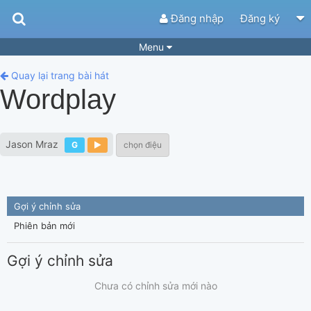
Đăng nhập
Đăng ký
Menu
Bài hát
Guitar Tabs
Quay lại trang bài hát
Wordplay
Playlist
Hợp âm
Điệu bài hát
Thể loại
Jason Mraz
G
chọn điệu
Tìm theo hợp âm
Tải ứng dụng
Yêu cầu hợp âm
Thành Viên
Gợi ý chỉnh sửa
Khóa học
Quản lý
95
Phiên bản mới
Tắt quảng cáo
Gợi ý chỉnh sửa
Chưa có chỉnh sửa mới nào