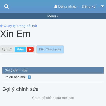
Đăng nhập
Đăng ký
Menu
Bài hát
Guitar Tabs
Quay lại trang bài hát
Xin Em
Playlist
Hợp âm
Điệu bài hát
Thể loại
Lý Bực
G#m
Điệu Chachacha
Tìm theo hợp âm
Tải ứng dụng
Yêu cầu hợp âm
Thành Viên
Gợi ý chỉnh sửa
Khóa học
Quản lý
53
Phiên bản mới
1
Tắt quảng cáo
Gợi ý chỉnh sửa
Chưa có chỉnh sửa mới nào