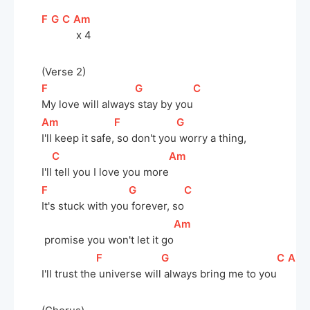
[
F
]
[
G
]
[
C
]
[
Am
]
 x 4
(Verse 2)
[
F
]
[
G
]
[
C
]
My love will always
 stay by you
[
Am
]
[
F
]
[
G
]
I'll keep it safe,
 so don't you
 worry a thing, 
[
C
]
[
Am
]
I'll
 tell you I love you more
[
F
]
[
G
]
[
C
]
It's stuck with you
 forever, so
[
Am
]
 promise you won't let it go
[
F
]
[
G
]
[
C
]
[
Am
I'll trust the
 universe will
 always bring me to you