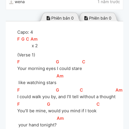
wena
1 năm trước
Phiên bản 0
Phiên bản 0
Capo: 4
[
F
]
[
G
]
[
C
]
[
Am
]
 x 2 
(Verse 1)
[
F
]
[
G
]
[
C
]
Your morning eyes
 I could stare
Phiên bản đề xuất
[
Am
]
 like watching stars
[
F
]
[
G
]
[
C
]
[
Am
]
I could walk you by
, and I'll tell 
without a thought
[
F
]
[
G
]
[
C
]
You'll be mine,
 would you mind if I took
[
Am
]
 your hand tonight?