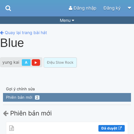
Đăng nhập
Đăng ký
Menu
Bài hát
Guitar Tabs
Quay lại trang bài hát
Blue
Playlist
Hợp âm
Điệu bài hát
Thể loại
yung kai
A
Điệu Slow Rock
Tìm theo hợp âm
Tải ứng dụng
Yêu cầu hợp âm
Thành Viên
Gợi ý chỉnh sửa
Khóa học
Quản lý
64
Phiên bản mới
2
Tắt quảng cáo
Phiên bản mới
Đã duyệt