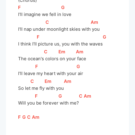
(Chorus)
[
F
]
[
G
]
I'll imagine we fell in
 love
[
C
]
[
Am
]
I'll nap under
 moonlight skies with
 you
[
F
]
[
G
]
I think I'll
 picture us, you with the waves
[
C
]
[
Em
]
[
Am
]
The ocean's
 colors
 on your
 face
[
F
]
[
G
]
I'll leave
 my heart with your
 air
[
C
]
[
Em
]
[
Am
]
So let
 me fly
 with you
[
F
]
[
G
]
[
C
]
[
Am
]
Will you
 be forever
 with me?
[
F
]
[
G
]
[
C
]
[
Am
]