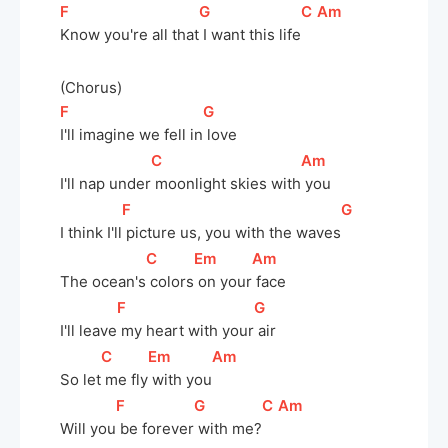
[
F
]
[
G
]
[
C
]
[
Am
]
Know you're all that
 I want this life
(Chorus)
[
F
]
[
G
]
I'll imagine we fell in
 love
[
C
]
[
Am
]
I'll nap under
 moonlight skies with
 you
[
F
]
[
G
]
I think I'll
 picture us, you with the waves
[
C
]
[
Em
]
[
Am
]
The ocean's
 colors
 on your
 face
[
F
]
[
G
]
I'll leave
 my heart with your
 air
[
C
]
[
Em
]
[
Am
]
So let
 me fly
 with you
[
F
]
[
G
]
[
C
]
[
Am
]
Will you
 be forever
 with me?