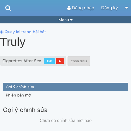
Đăng nhập
Đăng ký
Menu
Bài hát
Guitar Tabs
Quay lại trang bài hát
Truly
Playlist
Hợp âm
Điệu bài hát
Thể loại
Cigarettes After Sex
C#
chọn điệu
Tìm theo hợp âm
Tải ứng dụng
Yêu cầu hợp âm
Thành Viên
Gợi ý chỉnh sửa
Khóa học
Quản lý
56
Phiên bản mới
Tắt quảng cáo
Gợi ý chỉnh sửa
Chưa có chỉnh sửa mới nào