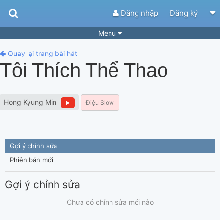
Đăng nhập
Đăng ký
Menu
Bài hát
Guitar Tabs
Quay lại trang bài hát
Tôi Thích Thể Thao
Playlist
Hợp âm
Điệu bài hát
Thể loại
Hong Kyung Min
Điệu Slow
Tìm theo hợp âm
Tải ứng dụng
Yêu cầu hợp âm
Thành Viên
Gợi ý chỉnh sửa
Khóa học
Quản lý
83
Phiên bản mới
Tắt quảng cáo
Gợi ý chỉnh sửa
Chưa có chỉnh sửa mới nào