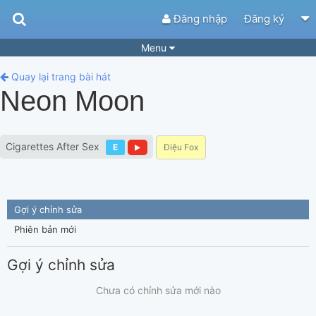
Đăng nhập
Đăng ký
Menu
Bài hát
Guitar Tabs
Quay lại trang bài hát
Neon Moon
Playlist
Hợp âm
Điệu bài hát
Thể loại
Cigarettes After Sex
E
Điệu Fox
Tìm theo hợp âm
Tải ứng dụng
Yêu cầu hợp âm
Thành Viên
Gợi ý chỉnh sửa
Khóa học
Quản lý
62
Phiên bản mới
Tắt quảng cáo
Gợi ý chỉnh sửa
Chưa có chỉnh sửa mới nào