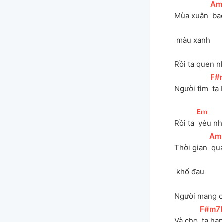
[
Am
Mùa xuân 
 b
 màu xanh
Rồi ta quen 
[
F#
Người tìm 
 ta
[
Em
]
Rồi ta 
 yêu n
[
Am
Thời gian 
 q
 khổ đau
Người mang c
[
F#m7
Và cho 
 ta hạ