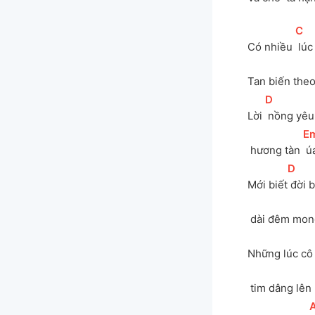
[
C
]
Có nhiều 
 lú
Tan biến the
[
D
]
Lời 
 nồng yêu
[
E
 hương tàn 
 ú
[
D
]
Mới biết
 đời 
 dài đêm mo
Những lúc cô
 tim dâng lên
[