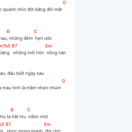
]
[
D
]
ao quanh nhìn đời bằng đôi mắt 
[
B
]
[
C
]
nhau
, những đêm 
 hẹn ước
m7b5
]
[
B7
]
[
Em
]
 bằng 
 những môi hôn 
 nồng nàn
hau, đâu biết ngày sau
]
[
D
]
ua mau tình là mầm nhen nhúm 
[
B
]
[
C
]
ho ta
 hắt hiu 
 niềm nhớ
b5
]
[
B7
]
[
Em
]
nh 
 phúc mong manh 
 đợi chờ