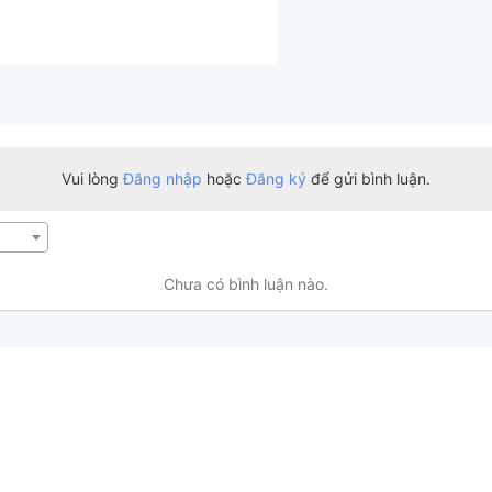
Hợp Âm Chuẩn Ⓒ 2026
Giới thiệu
|
Báo lỗi - Góp ý
|
Điều khoản
|
Quy định bản quyền
|
Hướng dẫn