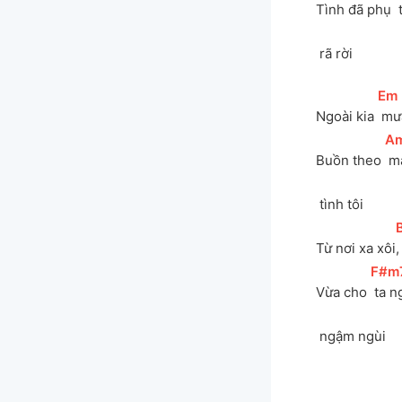
Tình đã phụ 
 rã rời
[
Em
Ngoài kia 
 mư
[
A
Buồn theo 
 m
 tình tôi
[
Từ nơi xa xôi
,
[
F#m
Vừa cho 
 ta n
 ngậm ngùi