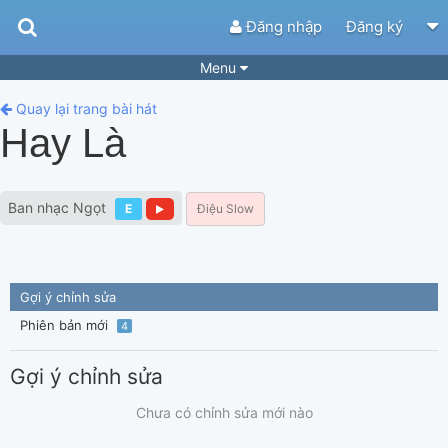
Đăng nhập
Đăng ký
Menu
Bài hát
Guitar Tabs
Quay lại trang bài hát
Hay Là
Playlist
Hợp âm
Điệu bài hát
Thể loại
Ban nhạc Ngọt
E
Điệu Slow
Tìm theo hợp âm
Tải ứng dụng
Yêu cầu hợp âm
Thành Viên
Gợi ý chỉnh sửa
Khóa học
Quản lý
87
Phiên bản mới
4
Tắt quảng cáo
Gợi ý chỉnh sửa
Chưa có chỉnh sửa mới nào