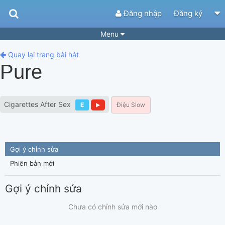
Đăng nhập
Đăng ký
Menu
Bài hát
Guitar Tabs
Quay lại trang bài hát
Pure
Playlist
Hợp âm
Điệu bài hát
Thể loại
Cigarettes After Sex
E
Điệu Slow
Tìm theo hợp âm
Tải ứng dụng
Yêu cầu hợp âm
Thành Viên
Gợi ý chỉnh sửa
Khóa học
Quản lý
68
Phiên bản mới
Tắt quảng cáo
Gợi ý chỉnh sửa
Chưa có chỉnh sửa mới nào