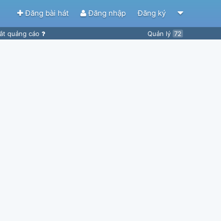
Đăng bài hát
Đăng nhập
Đăng ký
ắt quảng cáo
Quản lý
72