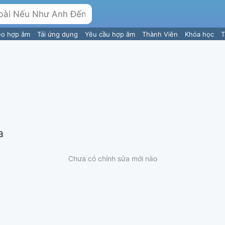
eo hợp âm
Tải ứng dụng
Yêu cầu hợp âm
Thành Viên
Khóa học
T
a
Chưa có chỉnh sửa mới nào