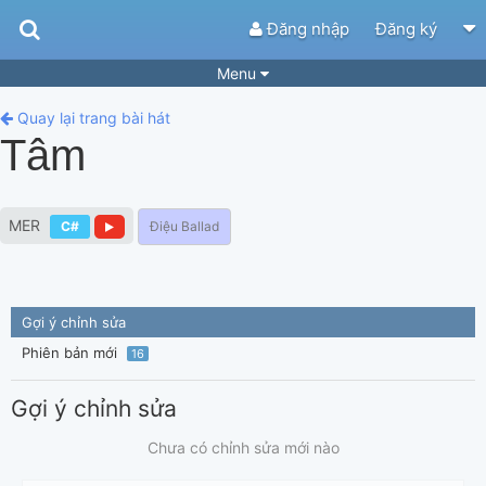
Đăng nhập
Đăng ký
Menu
Bài hát
Guitar Tabs
Quay lại trang bài hát
Tâm
Playlist
Hợp âm
Điệu bài hát
Thể loại
MER
C#
Điệu Ballad
Tìm theo hợp âm
Tải ứng dụng
Yêu cầu hợp âm
Thành Viên
Gợi ý chỉnh sửa
Khóa học
Quản lý
74
Phiên bản mới
16
Tắt quảng cáo
Gợi ý chỉnh sửa
Chưa có chỉnh sửa mới nào