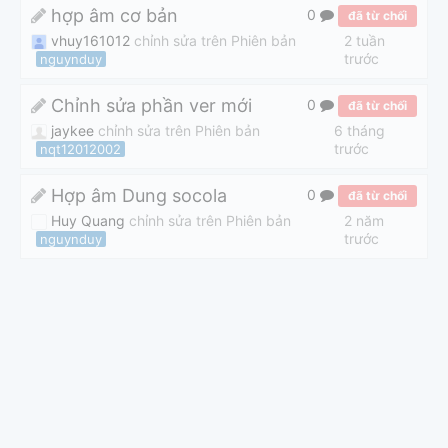
hợp âm cơ bản
0
đã từ chối
vhuy161012
chỉnh sửa trên Phiên bản
2 tuần
trước
nguynduy
Chỉnh sửa phần ver mới
0
đã từ chối
jaykee
chỉnh sửa trên Phiên bản
6 tháng
trước
nqt12012002
Hợp âm Dung socola
0
đã từ chối
Huy Quang
chỉnh sửa trên Phiên bản
2 năm
trước
nguynduy