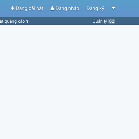
Đăng bài hát
Đăng nhập
Đăng ký
ắt quảng cáo
Quản lý
62