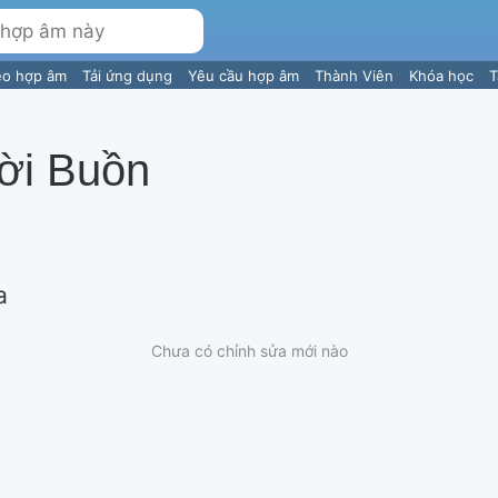
eo hợp âm
Tải ứng dụng
Yêu cầu hợp âm
Thành Viên
Khóa học
T
ời Buồn
a
Chưa có chỉnh sửa mới nào