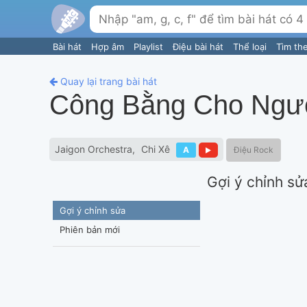
Bài hát
Hợp âm
Playlist
Điệu bài hát
Thể loại
Tìm th
Quay lại trang bài hát
Công Bằng Cho Ngư
Jaigon Orchestra
Chi Xê
A
Điệu Rock
Gợi ý chỉnh sử
Gợi ý chỉnh sửa
Phiên bản mới