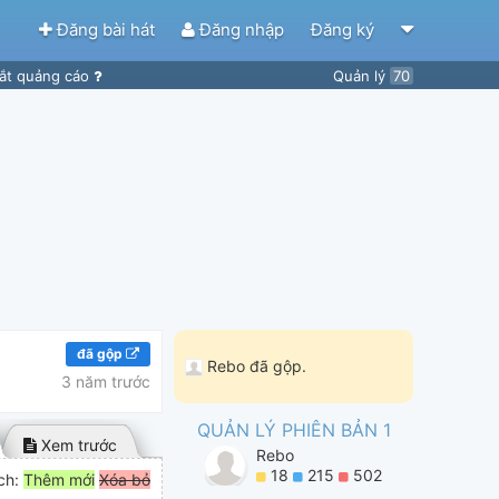
Đăng bài hát
Đăng nhập
Đăng ký
ắt quảng cáo
Quản lý
70
đã gộp
Rebo
đã gộp.
3 năm trước
QUẢN LÝ PHIÊN BẢN 1
Xem trước
Rebo
18
215
502
ch:
Thêm mới
Xóa bỏ