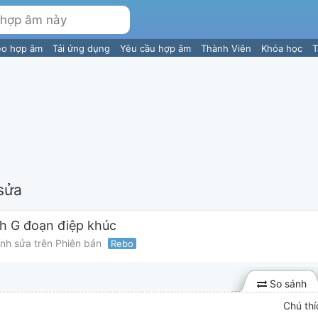
eo hợp âm
Tải ứng dụng
Yêu cầu hợp âm
Thành Viên
Khóa học
T
sửa
h G đoạn điệp khúc
ỉnh sửa trên Phiên bản
Rebo
So sánh
Chú thí