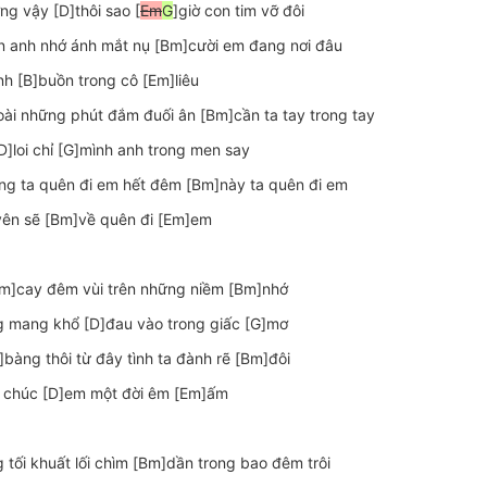
ng vậy [D]thôi sao [
Em
G
]giờ con tim vỡ đôi 

 anh nhớ ánh mắt nụ [Bm]cười em đang nơi đâu 

h [B]buồn trong cô [Em]liêu 

ài những phút đắm đuối ân [Bm]cần ta tay trong tay 

D]loi chỉ [G]mình anh trong men say 

ng ta quên đi em hết đêm [Bm]này ta quên đi em 

yên sẽ [Bm]về quên đi [Em]em

m]cay đêm vùi trên những niềm [Bm]nhớ 

g mang khổ [D]đau vào trong giấc [G]mơ 

bàng thôi từ đây tình ta đành rẽ [Bm]đôi

 chúc [D]em một đời êm [Em]ấm 

tối khuất lối chìm [Bm]dần trong bao đêm trôi 
