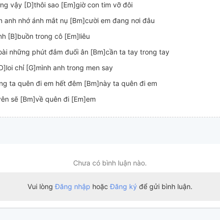
g vậy [D]thôi sao [Em]giờ con tim vỡ đôi 

 anh nhớ ánh mắt nụ [Bm]cười em đang nơi đâu 

h [B]buồn trong cô [Em]liêu 

ài những phút đắm đuối ân [Bm]cần ta tay trong tay 

D]loi chỉ [G]mình anh trong men say 

ng ta quên đi em hết đêm [Bm]này ta quên đi em 

yên sẽ [Bm]về quên đi [Em]em