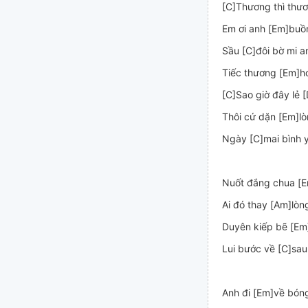
[C]Thương thì thươ
Em ơi anh [Em]buồn
Sầu [C]đôi bờ mi an
Tiếc thương [Em]ho
[C]Sao giờ đây lẻ [
Thôi cứ dặn [Em]lò
Ngày [C]mai bình 
Nuốt đắng chua [E
Ai đó thay [Am]lòn
Duyên kiếp bẽ [Em]
Lui bước về [C]sau
Anh đi [Em]về bóng 