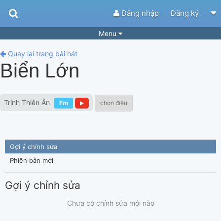
Đăng nhập
Đăng ký
Menu
Bài hát
Guitar Tabs
Quay lại trang bài hát
Biển Lớn
Playlist
Hợp âm
Điệu bài hát
Thể loại
Trịnh Thiên Ân
Fm
chọn điệu
Tìm theo hợp âm
Tải ứng dụng
Yêu cầu hợp âm
Thành Viên
Gợi ý chỉnh sửa
Khóa học
Quản lý
66
Phiên bản mới
Tắt quảng cáo
Gợi ý chỉnh sửa
Chưa có chỉnh sửa mới nào