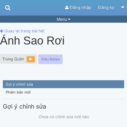
Đăng nhập
Đăng ký
Menu
Bài hát
Guitar Tabs
Quay lại trang bài hát
Ánh Sao Rơi
Playlist
Hợp âm
Điệu bài hát
Thể loại
Trung Quân
Điệu Ballad
Tìm theo hợp âm
Tải ứng dụng
Yêu cầu hợp âm
Thành Viên
Gợi ý chỉnh sửa
Khóa học
Quản lý
64
Phiên bản mới
Tắt quảng cáo
Gợi ý chỉnh sửa
Chưa có chỉnh sửa mới nào