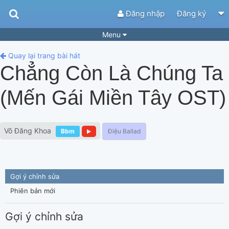
Đăng nhập
Đăng ký
Menu
Bài hát
Guitar Tabs
Quay lại trang bài hát
Chẳng Còn Là Chúng Ta
Playlist
Hợp âm
(Mến Gái Miền Tây OST)
Điệu bài hát
Thể loại
Tìm theo hợp âm
Tải ứng dụng
Võ Đăng Khoa
Bbm
Điệu Ballad
Yêu cầu hợp âm
Thành Viên
Khóa học
Quản lý
63
Tắt quảng cáo
Gợi ý chỉnh sửa
Phiên bản mới
Gợi ý chỉnh sửa