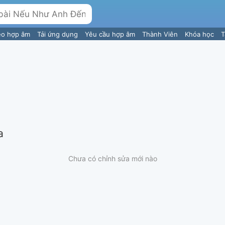
eo hợp âm
Tải ứng dụng
Yêu cầu hợp âm
Thành Viên
Khóa học
T
a
Chưa có chỉnh sửa mới nào