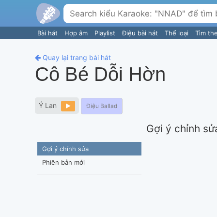
Bài hát
Hợp âm
Playlist
Điệu bài hát
Thể loại
Tìm th
Quay lại trang bài hát
Cô Bé Dỗi Hờn
Ý Lan
Điệu Ballad
Gợi ý chỉnh sử
Gợi ý chỉnh sửa
Phiên bản mới