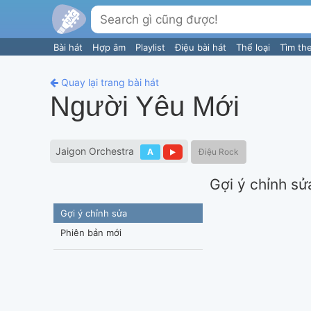
Bài hát
Hợp âm
Playlist
Điệu bài hát
Thể loại
Tìm th
Quay lại trang bài hát
Người Yêu Mới
Jaigon Orchestra
A
Điệu Rock
Gợi ý chỉnh sử
Gợi ý chỉnh sửa
Phiên bản mới