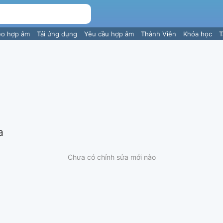
eo hợp âm
Tải ứng dụng
Yêu cầu hợp âm
Thành Viên
Khóa học
T
a
Chưa có chỉnh sửa mới nào