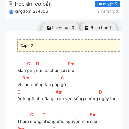
Hợp âm cơ bản
Đã duyệt
kingdom1234556
3 năm trước
Phiên bản 0
Phiên bản 1
Capo 2
[
G
]
[
D
]
[
Em
]
Mah 
girl, 
em có phải cơn 
mơ 
[
Bm
]
[
C
]
Phiên bản đề xuất
Phiên bản 1
Vì 
sao những lần gặp 
gỡ
[
G
]
[
Am
]
[
D
]
Anh ngỡ như đang 
trọn vẹn sống những 
ngày thơ
.
[
G
]
[
D
]
[
Em
]
Thầm 
mong 
những ước nguyện mai 
sau
[
Bm
]
[
C
]