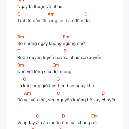
Ngày ta thuộc về 
nhau
[
G
]
[
Am
]
[
D
]
Tinh tú dẫn lối 
sáng soi bao đêm 
dài
.
[
Bm
]
[
Em
]
Sẽ những ngày không 
ngừng nhớ
[
C
]
[
D
]
Buồn quyến luyến hay 
xa nhau xao xuyến
[
Bm
]
[
Em
]
Nhủ với lòng sau 
đợi mong
[
C
]
[
G
]
Là 
khi sóng gió tan 
theo bao nguy khó
[
Am
]
[
C
]
[
D
]
Bờ 
vai vẫn thế, vẹn 
nguyên không hề suy 
chuyển
.
[
G
]
[
D
]
[
Em
]
Vòng tay 
ấm áp muốn 
ôm mãi chẳng 
rời 