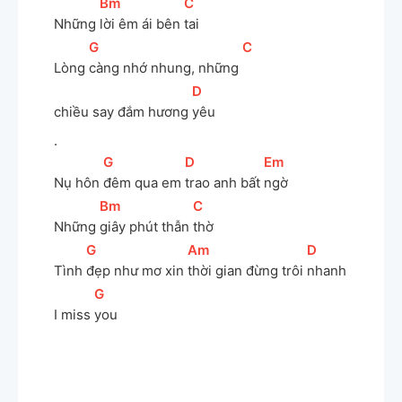
[
Bm
]
[
C
]
Những 
lời êm ái bên 
tai
[
G
]
[
C
]
Lòng 
càng nhớ nhung, những 
[
D
]
chiều say đắm hương 
yêu
.
[
G
]
[
D
]
[
Em
]
Nụ hôn 
đêm qua em 
trao anh bất 
ngờ
[
Bm
]
[
C
]
Những 
giây phút thẫn 
thờ
[
G
]
[
Am
]
[
D
]
Tình 
đẹp như mơ xin 
thời gian đừng trôi 
nhanh
[
G
]
I miss 
you