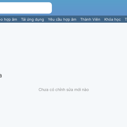
eo hợp âm
Tải ứng dụng
Yêu cầu hợp âm
Thành Viên
Khóa học
T
a
Chưa có chỉnh sửa mới nào