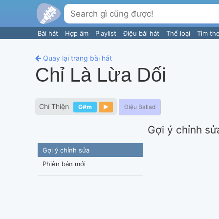
Bài hát
Hợp âm
Playlist
Điệu bài hát
Thể loại
Tìm th
Quay lại trang bài hát
Chỉ Là Lừa Dối
Chí Thiện
G#m
Điệu Ballad
Gợi ý chỉnh sử
Gợi ý chỉnh sửa
Phiên bản mới