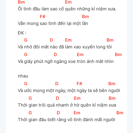
[
Bm
]
[
Em
]
Ôi tình đầu làm sao cố 
quên những kỉ niệm xưa.
[
F#
]
[
Bm
]
Vẫn mong 
sao tình đến lại một 
lần
ĐK :
[
G
]
[
D
]
[
Em
]
[
Bm
]
Và 
nhớ đôi mắt 
nào đã 
làm xao xuyến long 
tôi
[
G
]
[
D
]
[
Em
]
[
Bm
]
Và 
giây phút ngỡ 
ngàng xoe 
tròn ánh mắt nhìn 
nhau
[
G
]
[
D
]
[
F#
]
[
Bm
]
Và 
ước mong một 
ngày, một 
ngày ta sẽ bên 
người
[
G
]
[
D
]
[
Em
]
[
Bm
]
Thời 
gian trôi quá 
nhanh ở 
hờ quên kỉ niệm 
xưa
[
G
]
[
D
]
[
Em
]
[
Bm
]
Thời 
gian đâu biết 
rằng vô 
tình đánh mất người 