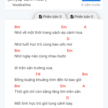
VoodkaVina
9 năm trước
Phiên bản 0
Phiên bản 0
[
Bm
]
[
Em
]
[
A
]
Nhớ về một thời trang sách 
ép cánh hoa. 
[
D
]
Nhớ tuổi học trò cùng bao ước 
mơ
[
Bm
]
[
Em
]
Nhớ ngày nào cùng nhau bước 
Phiên bản 0
Phiên bản 0
đi trên sân trường xưa.
[
F#
]
[
Bm
]
Bỗng buâng 
khuâng tình đến từ bao giờ 
[
Bm
]
[
Em
]
[
A
]
Thôi giờ chỉ còn bằng lăng 
tím trên sân. 
[
D
]
Phiên bản đề xuất
Mối tình học trò giờ tung cánh 
bay.