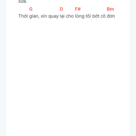
xưa.
[
G
]
[
D
]
[
F#
]
[
Bm
]
Thời 
gian, xin quay 
lại cho 
lòng tôi bớt cô 
đơn