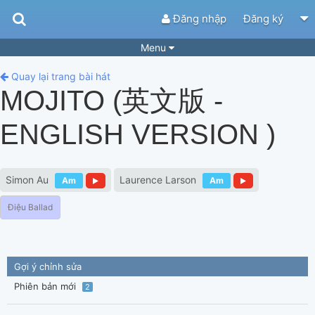
Đăng nhập
Đăng ký
Menu
Bài hát
Guitar Tabs
Quay lại trang bài hát
MOJITO (英文版 -
Playlist
Hợp âm
ENGLISH VERSION )
Điệu bài hát
Thể loại
Tìm theo hợp âm
Tải ứng dụng
Simon Au
Laurence Larson
Am
Am
Yêu cầu hợp âm
Thành Viên
Điệu Ballad
Khóa học
Quản lý
74
Tắt quảng cáo
Gợi ý chỉnh sửa
Phiên bản mới
2